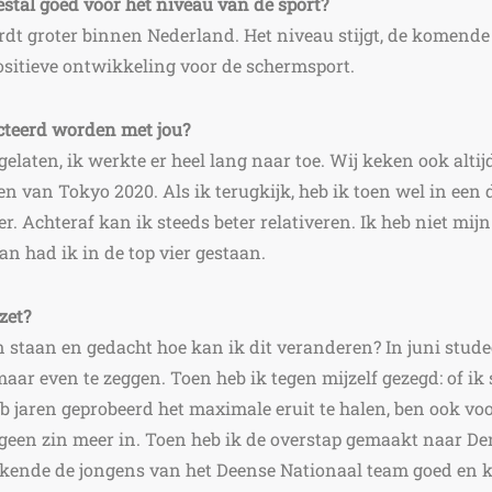
stal goed voor het niveau van de sport?
ordt groter binnen Nederland. Het niveau stijgt, de komende
ositieve ontwikkeling voor de schermsport.
ecteerd worden met jou?
 gelaten, ik werkte er heel lang naar toe. Wij keken ook alt
n van Tokyo 2020. Als ik terugkijk, heb ik toen wel in een
. Achteraf kan ik steeds beter relativeren. Ik heb niet mijn
an had ik in de top vier gestaan.
zet?
an staan en gedacht hoe kan ik dit veranderen?
In juni stud
maar even te zeggen.
Toen heb ik tegen mijzelf gezegd: of ik 
eb jaren geprobeerd het maximale eruit te halen, ben ook vo
 geen zin meer in.
Toen heb ik de overstap gemaakt naar De
 kende de jongens van het Deense Nationaal team goed en 