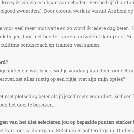
 kreeg ik via via een baan aangeboden. Een bedrijf (Lionto
elgoed zwaarden;). Door corona werk ik vanuit Arnhem op
 voor veel meer motivatie en zo word ik iedere dag beter.
H
tuk hoger, door met hen te trainen ontwikkel ik mij snel. Z
r, fulltime bondscoach en trainen veel samen!
erd?
ogelijkheden, wat is iets wat je vandaag kan doen om het 
erover, zet alles rustig op een rijtje, wat zijn mijn opties?
het niet plotseling beter als jij jezelf niets verandert. Zelf 
ch het doel te bereiken.
ngen van het niet selecteren jou op bepaalde punten sterke
et kan niet zo doorgaan. Stilstaan is achteruitgaan. Onder