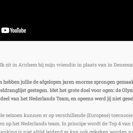
;) Ik zit in Arnhem bij mijn vriendin in plaats van in Denem
hebben jullie de afgelopen jaren enorme sprongen gemaakt,
eldranglijst gestegen. Met het grote doel voor ogen: de Olym
deel van het Nederlands Team, en opeens werd jij niet gese
ele seizoen kunnen er op verschillende (Europese) toernoo
 op het Nederlands team. In principe wordt de Top 4 van
ranking is niet altijd leidend er kan ook gekeken worden n