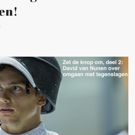
en!
N