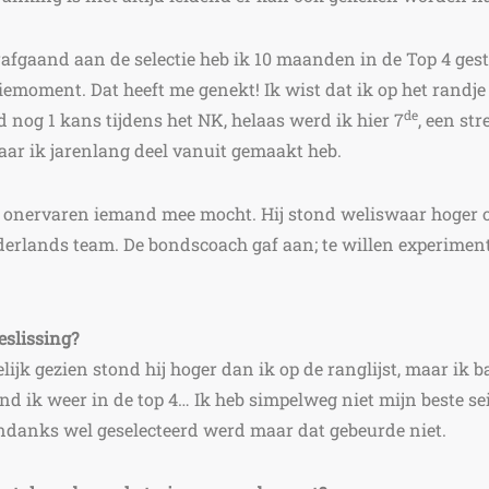
fgaand aan de selectie heb ik 10 maanden in de Top 4 gest
emoment. Dat heeft me genekt! Ik wist dat ik op het randje 
de
d nog 1 kans tijdens het NK, helaas werd ik hier 7
, een st
waar ik jarenlang deel vanuit gemaakt heb.
 onervaren iemand mee mocht. Hij stond weliswaar hoger o
ederlands team. De bondscoach gaf aan; te willen experime
eslissing?
telijk gezien stond hij hoger dan ik op de ranglijst, maar ik
nd ik weer in de top 4… Ik heb simpelweg niet mijn beste se
ondanks wel geselecteerd werd maar dat gebeurde niet.