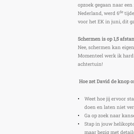
opzoek gegaan naar een
de
Nederland, werd 6
tijd
voor het EK in juni, dit
Schermen is op 1,5 afstan
Nee, schermen kan eigenli
Momenteel werk ik hard o
achtertuin!
Hoe zet David de knop 
Weet hoe jij ervoor st
doen en laten niet ve
Ga op zoek naar kans
Stap in jouw helikopter
maar bezig met details