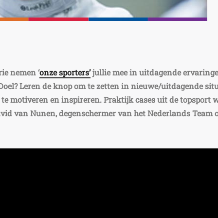
rie nemen ‘
onze sporters’
jullie mee in uitdagende ervaring
oel? Leren de knop om te zetten in nieuwe/uitdagende situa
 te motiveren en inspireren. Praktijk cases uit de topsport 
vid van Nunen, degenschermer van het Nederlands Team 