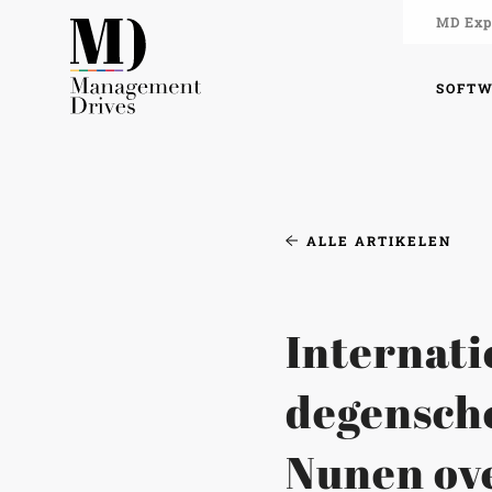
MD Expe
SOFT
ALLE ARTIKELEN
Internati
degensch
Nunen ov