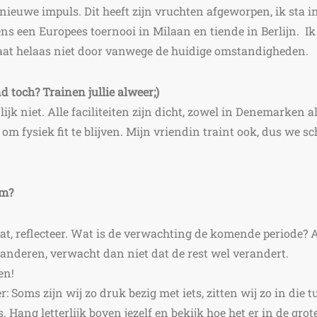
 nieuwe impuls.
Dit heeft zijn vruchten afgeworpen, ik sta i
ens een Europees toernooi in Milaan en tiende in Berlijn. Ik
 gaat helaas niet door vanwege de huidige omstandigheden.
d toch? Trainen jullie alweer;)
jk niet. Alle faciliteiten zijn dicht, zowel in Denemarken a
m fysiek fit te blijven. Mijn vriendin traint ook, dus we s
om?
aat, reflecteer. Wat is de verwachting de komende periode? 
randeren, verwacht dan niet dat de rest wel verandert.
en!
: Soms zijn wij zo druk bezig met iets, zitten wij zo in die t
. Hang letterlijk boven jezelf en bekijk hoe het er in de grote