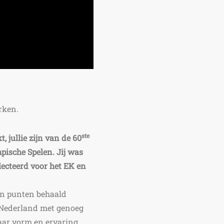
arken.
ste
 jullie zijn van de 60
pische Spelen. Jij was
lecteerd voor het EK en
ien punten behaald
 Nederland met genoeg
aar vorm en ervaring.