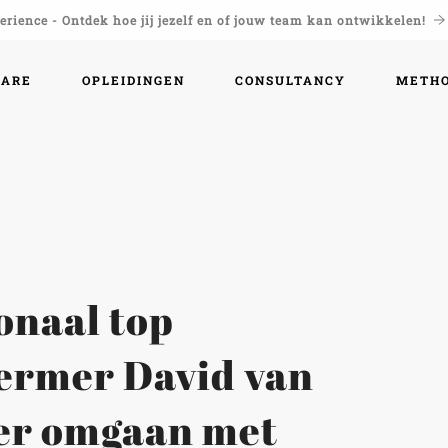
rience - Ontdek hoe jij jezelf en of jouw team kan ontwikkelen!
WARE
OPLEIDINGEN
CONSULTANCY
METH
onaal top
ermer David van
er omgaan met